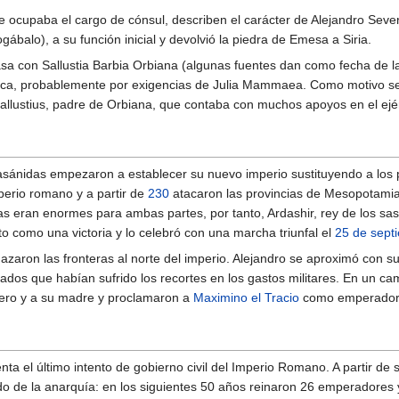
 ocupaba el cargo de cónsul, describen el carácter de Alejandro Severo 
ogábalo), a su función inicial y devolvió la piedra de Emesa a Siria.
sa con Sallustia Barbia Orbiana (algunas fuentes dan como fecha de l
ica, probablemente por exigencias de Julia Mammaea. Como motivo se su
allustius, padre de Orbiana, que contaba con muchos apoyos en el ejér
asánidas empezaron a establecer su nuevo imperio sustituyendo a los p
erio romano y a partir de
230
atacaron las provincias de Mesopotamia 
as eran enormes para ambas partes, por tanto, Ardashir, rey de los sasá
o como una victoria y lo celebró con una marcha triunfal el
25 de sept
aron las fronteras al norte del imperio. Alejandro se aproximó con su
ados que habían sufrido los recortes en los gastos militares. En un 
vero y a su madre y proclamaron a
Maximino el Tracio
como emperador. 
nta el último intento de gobierno civil del Imperio Romano. A partir de
o de la anarquía: en los siguientes 50 años reinaron 26 emperadores y