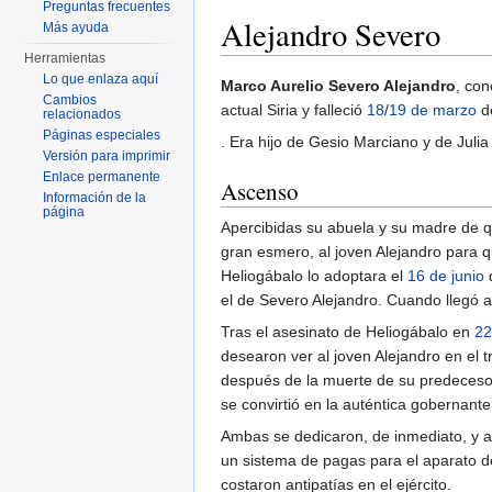
Preguntas frecuentes
Alejandro Severo
Más ayuda
Herramientas
Saltar a:
navegación
,
buscar
Lo que enlaza aquí
Marco Aurelio Severo Alejandro
, con
Cambios
actual Siria y falleció
18
/
19 de marzo
d
relacionados
Páginas especiales
. Era hijo de Gesio Marciano y de Juli
Versión para imprimir
Enlace permanente
Ascenso
Información de la
página
Apercibidas su abuela y su madre de q
gran esmero, al joven Alejandro para qu
Heliogábalo lo adoptara el
16 de junio
el de Severo Alejandro. Cuando llegó a
Tras el asesinato de Heliogábalo en
22
desearon ver al joven Alejandro en e
después de la muerte de su predecesor
se convirtió en la auténtica gobernant
Ambas se dedicaron, de inmediato, y a
un sistema de pagas para el aparato de 
costaron antipatías en el ejército.