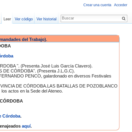
Crear una cuenta
Acceder
Leer
Ver código
Ver historial
mandades del Trabajo).
DOBA
Córdoba
OBA ". (Presenta José Luis García Clavero).
S DE CÓRDOBA". (Presenta J.L.G.C).
 FERNANDO PENCO, galardonado en diversos Festivales
A PROVINCIA DE CÓRDOBA.LAS BATALLAS DE POZOBLANCO
 actos en la Sede del Ateneo.
E CÓRDOBA
e Córdoba
.
omenajeados
aquí
.