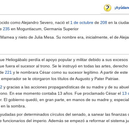
¡Ayúdan
ocido como Alejandro Severo, nació el
1 de octubre
de
208
en la ciuda
e
235
en Moguntiacum, Germania Superior
a Mamea y nieto de Julia Mesa. Su nombre era, inicialmente, el de Alej
ue Heliogábalo perdía el apoyo popular y militar debido a sus excesos
e fuera el sucesor al trono. Se le instruyó en todas las artes, derecho
de
221
y le nombrara César como su sucesor legítimo. A partir de es
 emperador se le otorgaron los títulos de Augusto y Pater Patriae.
2
y gracias a las acciones propagandísticas de su madre y de su abuel
l trono. En ese momento contaba 13 años. Fue proclamado César el
13 
. El gobierno quedó, en gran parte, en manos de su madre y, especia
e en la sombra.
yudadas por determinados círculos del senado, a sanear las finanzas 
funcionarios del imperio. Además se empezó a reformar el sistema juríd