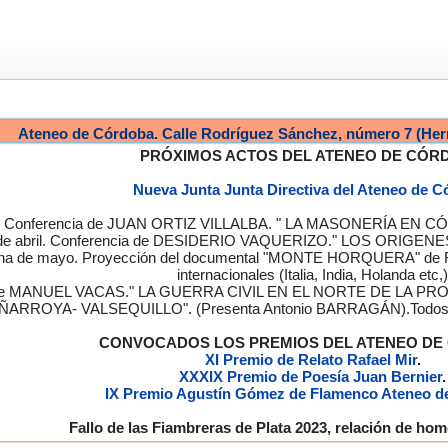
Ateneo de Córdoba. Calle Rodríguez Sánchez, número 7 (Her
PRÓXIMOS ACTOS DEL ATENEO DE CÓR
Nueva Junta Junta Directiva del Ateneo de 
a. Conferencia de JUAN ORTIZ VILLALBA. " LA MASONERÍA EN CÓRD
de abril. Conferencia de DESIDERIO VAQUERIZO." LOS ORIGENE
semana de mayo. Proyección del documental "MONTE HORQUERA" de
internacionales (Italia, India, Holanda etc,)
cia de MANUEL VACAS." LA GUERRA CIVIL EN EL NORTE DE L
ÑARROYA- VALSEQUILLO". (Presenta Antonio BARRAGÁN).Todos los
CONVOCADOS LOS PREMIOS DEL ATENEO D
XI Premio de Relato Rafael Mir
.
XXXIX Premio de Poesía Juan Bernier
.
IX Premio Agustín Gómez de Flamenco Ateneo d
Fallo de las Fiambreras de Plata 2023, relación de h