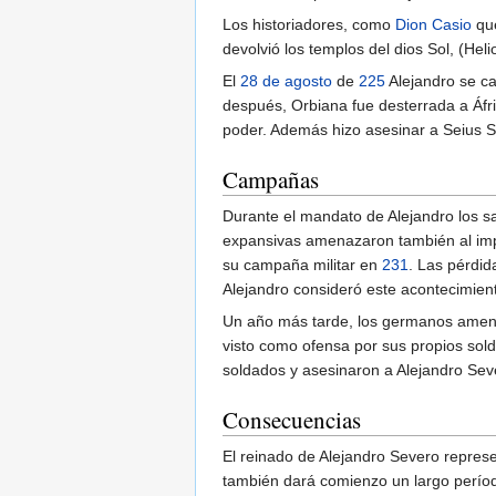
Los historiadores, como
Dion Casio
que
devolvió los templos del dios Sol, (Heli
El
28 de agosto
de
225
Alejandro se ca
después, Orbiana fue desterrada a Áfr
poder. Además hizo asesinar a Seius S
Campañas
Durante el mandato de Alejandro los s
expansivas amenazaron también al imp
su campaña militar en
231
. Las pérdid
Alejandro consideró este acontecimient
Un año más tarde, los germanos amenaz
visto como ofensa por sus propios sold
soldados y asesinaron a Alejandro Se
Consecuencias
El reinado de Alejandro Severo represe
también dará comienzo un largo períod