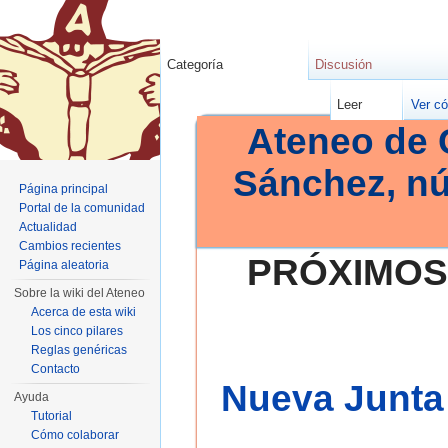
Categoría
Discusión
Leer
Ver có
Ateneo de 
Sánchez, n
Página principal
Portal de la comunidad
Actualidad
Cambios recientes
PRÓXIMOS
Página aleatoria
Sobre la wiki del Ateneo
Acerca de esta wiki
Los cinco pilares
Reglas genéricas
Contacto
Nueva Junta 
Ayuda
Tutorial
Cómo colaborar