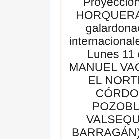
Proyecció
HORQUERA
galardona
internacionale
Lunes 11 
MANUEL VAC
EL NORT
CÓRDOB
POZOBL
VALSEQUIL
BARRAGÁN).T