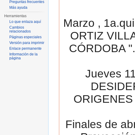
Preguntas frecuentes
Más ayuda
Herramientas
Marzo , 1a.qu
Lo que enlaza aquí
Cambios
relacionados
ORTIZ VILL
Páginas especiales
Versión para imprimir
CÓRDOBA ". 
Enlace permanente
Información de la
página
Jueves 11
DESIDE
ORIGENES 
Finales de ab