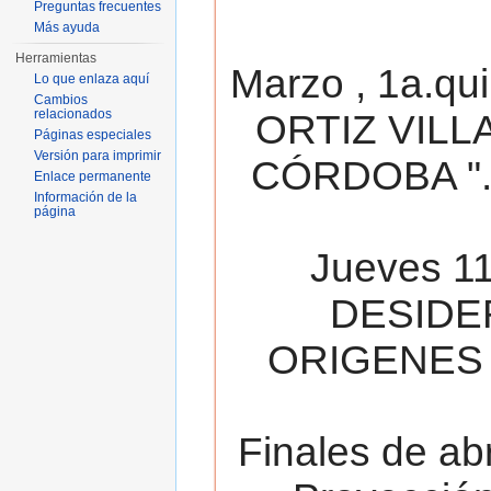
Preguntas frecuentes
Más ayuda
Herramientas
Marzo , 1a.qu
Lo que enlaza aquí
Cambios
relacionados
ORTIZ VILL
Páginas especiales
Versión para imprimir
CÓRDOBA ". 
Enlace permanente
Información de la
página
Jueves 11
DESIDE
ORIGENES 
Finales de ab