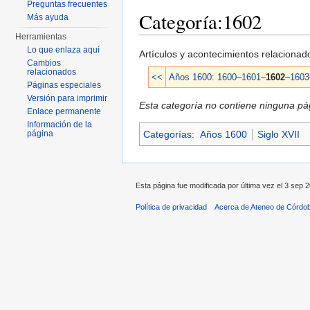
Preguntas frecuentes
Categoría:1602
Más ayuda
Herramientas
Saltar a:
navegación
,
buscar
Lo que enlaza aquí
Artículos y acontecimientos relaciona
Cambios
relacionados
<<
Años 1600
:
1600
–
1601
–
1602
–
1603
Páginas especiales
Versión para imprimir
Esta categoría no contiene ninguna pág
Enlace permanente
Información de la
Categorías
:
Años 1600
Siglo XVII
página
Esta página fue modificada por última vez el 3 sep 2
Política de privacidad
Acerca de Ateneo de Córdo