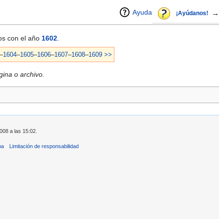
Ayuda
→
¡Ayúdanos!
dos con el año
1602
.
–
1604
–
1605
–
1606
–
1607
–
1608
–
1609
>>
ina o archivo.
008 a las 15:02.
ba
Limitación de responsabilidad