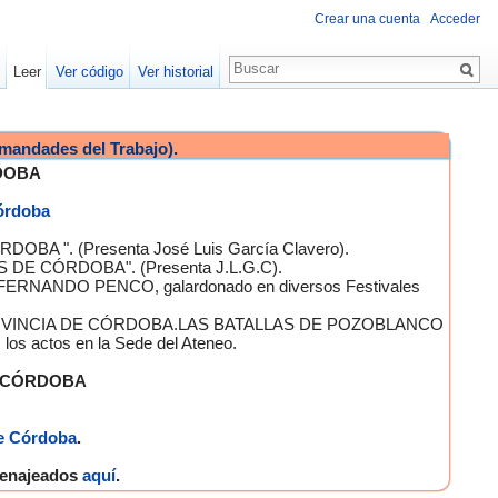
Crear una cuenta
Acceder
Leer
Ver código
Ver historial
mandades del Trabajo).
DOBA
Córdoba
OBA ". (Presenta José Luis García Clavero).
S DE CÓRDOBA". (Presenta J.L.G.C).
 FERNANDO PENCO, galardonado en diversos Festivales
A PROVINCIA DE CÓRDOBA.LAS BATALLAS DE POZOBLANCO
 actos en la Sede del Ateneo.
E CÓRDOBA
e Córdoba
.
omenajeados
aquí
.