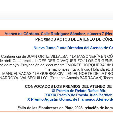
Ateneo de Córdoba. Calle Rodríguez Sánchez, número 7 (Her
PRÓXIMOS ACTOS DEL ATENEO DE CÓR
Nueva Junta Junta Directiva del Ateneo de 
a. Conferencia de JUAN ORTIZ VILLALBA. " LA MASONERÍA EN CÓRD
de abril. Conferencia de DESIDERIO VAQUERIZO." LOS ORIGENE
semana de mayo. Proyección del documental "MONTE HORQUERA" de
internacionales (Italia, India, Holanda etc,)
cia de MANUEL VACAS." LA GUERRA CIVIL EN EL NORTE DE L
ÑARROYA- VALSEQUILLO". (Presenta Antonio BARRAGÁN).Todos los
CONVOCADOS LOS PREMIOS DEL ATENEO D
XI Premio de Relato Rafael Mir
.
XXXIX Premio de Poesía Juan Bernier
.
IX Premio Agustín Gómez de Flamenco Ateneo d
Fallo de las Fiambreras de Plata 2023, relación de h