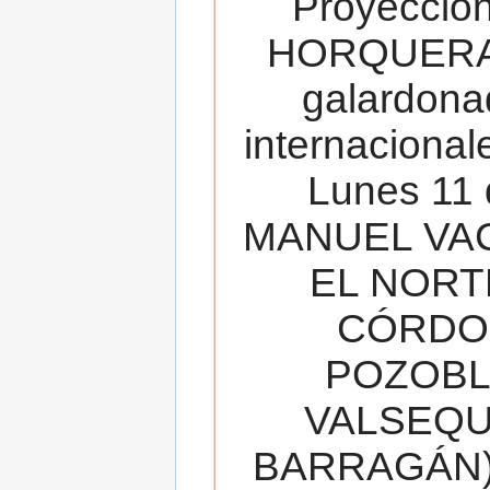
Proyecció
HORQUERA
galardona
internacionale
Lunes 11 
MANUEL VAC
EL NORT
CÓRDOB
POZOBL
VALSEQUIL
BARRAGÁN).T