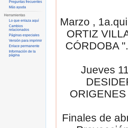
Preguntas frecuentes
Más ayuda
Herramientas
Marzo , 1a.qu
Lo que enlaza aquí
Cambios
relacionados
ORTIZ VILL
Páginas especiales
Versión para imprimir
CÓRDOBA ". 
Enlace permanente
Información de la
página
Jueves 11
DESIDE
ORIGENES 
Finales de ab