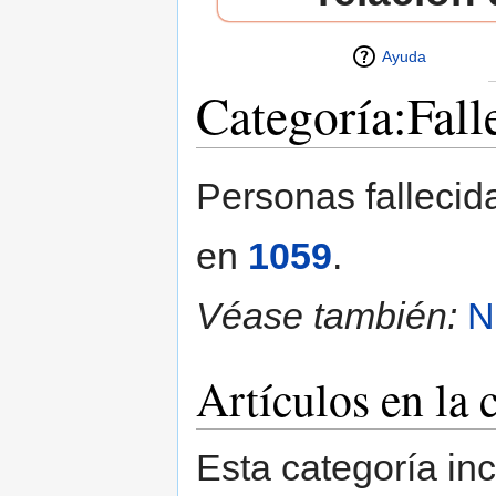
Ayuda
Categoría:Fall
Saltar a:
navegación
,
buscar
Personas fallecid
en
1059
.
Véase también:
N
Artículos en la 
Esta categoría in