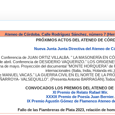
Ateneo de Córdoba. Calle Rodríguez Sánchez, número 7 (Her
PRÓXIMOS ACTOS DEL ATENEO DE CÓR
Nueva Junta Junta Directiva del Ateneo de 
a. Conferencia de JUAN ORTIZ VILLALBA. " LA MASONERÍA EN CÓRD
de abril. Conferencia de DESIDERIO VAQUERIZO." LOS ORIGENE
semana de mayo. Proyección del documental "MONTE HORQUERA" de
internacionales (Italia, India, Holanda etc,)
cia de MANUEL VACAS." LA GUERRA CIVIL EN EL NORTE DE L
ÑARROYA- VALSEQUILLO". (Presenta Antonio BARRAGÁN).Todos los
CONVOCADOS LOS PREMIOS DEL ATENEO D
XI Premio de Relato Rafael Mir
.
XXXIX Premio de Poesía Juan Bernier
.
IX Premio Agustín Gómez de Flamenco Ateneo d
Fallo de las Fiambreras de Plata 2023, relación de h