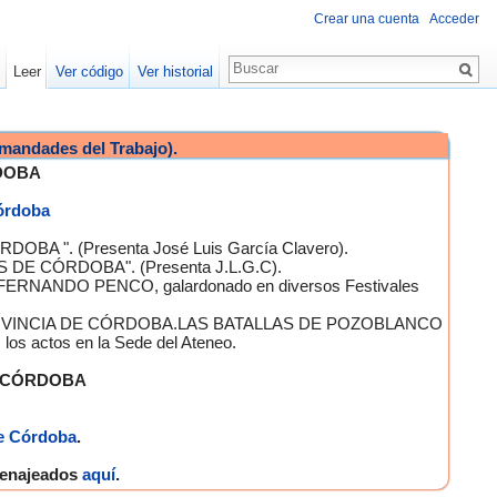
Crear una cuenta
Acceder
Leer
Ver código
Ver historial
mandades del Trabajo).
DOBA
Córdoba
OBA ". (Presenta José Luis García Clavero).
S DE CÓRDOBA". (Presenta J.L.G.C).
 FERNANDO PENCO, galardonado en diversos Festivales
A PROVINCIA DE CÓRDOBA.LAS BATALLAS DE POZOBLANCO
 actos en la Sede del Ateneo.
E CÓRDOBA
e Córdoba
.
omenajeados
aquí
.