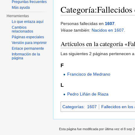
Preguntas frecuentes
Categoría:Fallecidos
Más ayuda
Herramientas
Saltar a:
navegación
,
buscar
Lo que enlaza aquí
Personas fallecidas en
1607
.
Cambios
Véase también:
Nacidos en 1607
.
relacionados
Páginas especiales
Artículos en la categoría «F
Versión para imprimir
Enlace permanente
Las siguientes 2 páginas pertenecen a 
Información de la
página
F
Francisco de Medrano
L
Pedro Liñán de Riaza
Categorías
:
1607
Fallecidos en los
Esta página fue modificada por última vez el 8 sep 2