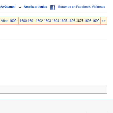
→
¡Ayúdanos!
Amplía artículos
Estamos en Facebook. Visítenos
Años 1600
:
1600
-
1601
-
1602
-
1603
-
1604
-
1605
-
1606
-
1607
-
1608
-
1609
>>