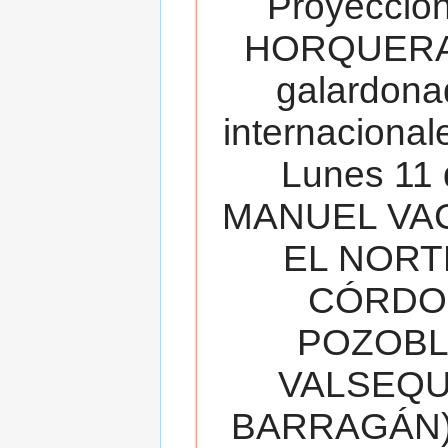
Proyecció
HORQUERA
galardona
internacionale
Lunes 11 
MANUEL VAC
EL NORT
CÓRDOB
POZOBL
VALSEQUIL
BARRAGÁN).T