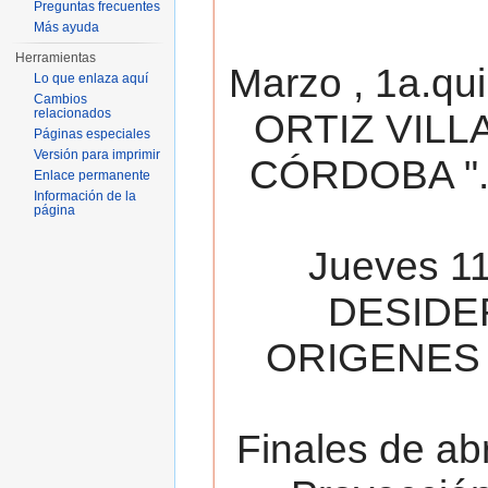
Preguntas frecuentes
Más ayuda
Herramientas
Marzo , 1a.qu
Lo que enlaza aquí
Cambios
relacionados
ORTIZ VILL
Páginas especiales
Versión para imprimir
CÓRDOBA ". 
Enlace permanente
Información de la
página
Jueves 11
DESIDE
ORIGENES 
Finales de ab