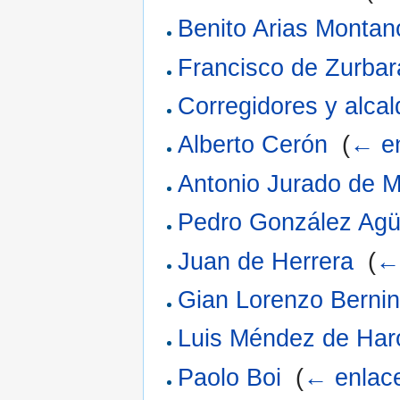
Benito Arias Montan
Francisco de Zurba
Corregidores y alca
Alberto Cerón
‎
(
← e
Antonio Jurado de M
Pedro González Agü
Juan de Herrera
‎
(
←
Gian Lorenzo Bernin
Luis Méndez de Har
Paolo Boi
‎
(
← enlac