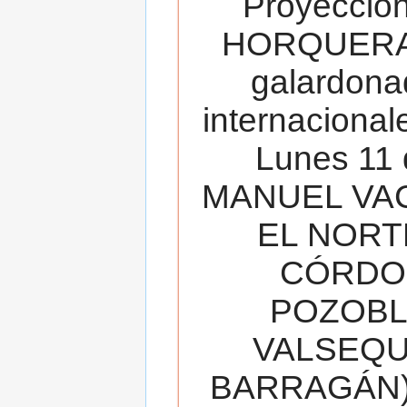
Proyecció
HORQUERA
galardona
internacionale
Lunes 11 
MANUEL VAC
EL NORT
CÓRDOB
POZOBL
VALSEQUIL
BARRAGÁN).T