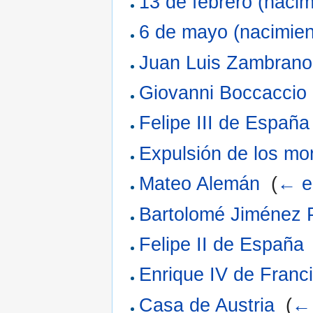
13 de febrero (nacim
6 de mayo (nacimien
Juan Luis Zambrano
Giovanni Boccaccio
Felipe III de España
Expulsión de los mo
Mateo Alemán
‎
(
← e
Bartolomé Jiménez 
Felipe II de España
Enrique IV de Franci
Casa de Austria
‎
(
← 