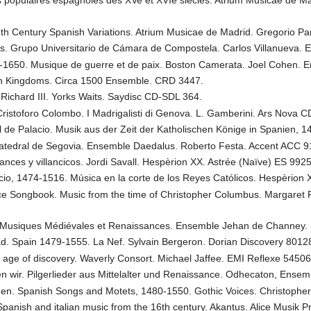
ns populaires espagnoles des XVe et XVIe siècles. Atrium Musicae de
th Century Spanish Variations. Atrium Musicae de Madrid. Gregorio Pa
. Grupo Universitario de Cámara de Compostela. Carlos Villanueva. 
1650. Musique de guerre et de paix. Boston Camerata. Joel Cohen. 
ish Kingdoms. Circa 1500 Ensemble. CRD 3447.
 Richard III. Yorks Waits. Saydisc CD-SDL 364.
Cristoforo Colombo. I Madrigalisti di Genova. L. Gamberini. Ars Nova 
l de Palacio. Musik aus der Zeit der Katholischen Könige in Spanien,
Catedral de Segovia. Ensemble Daedalus. Roberto Festa. Accent ACC 91
nces y villancicos. Jordi Savall. Hespèrion XX. Astrée (Naïve) ES 9925
cio, 1474-1516. Música en la corte de los Reyes Católicos. Hespèrion X
 Songbook. Music from the time of Christopher Columbus. Margaret Ph
 Musiques Médiévales et Renaissances. Ensemble Jehan de Channey. 
ad. Spain 1479-1555. La Nef. Sylvain Bergeron. Dorian Discovery 8012
 age of discovery. Waverly Consort. Michael Jaffee. EMI Reflexe 54506
n wir. Pilgerlieder aus Mittelalter und Renaissance. Odhecaton, Ensem
den. Spanish Songs and Motets, 1480-1550. Gothic Voices. Christophe
anish and italian music from the 16th century. Akantus. Alice Musik 