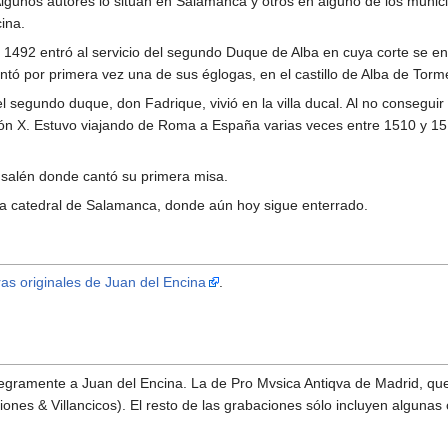
Algunos autores lo sitúan en Salamanca y otros en alguno de los munici
ina.
n 1492 entró al servicio del segundo Duque de Alba en cuya corte se en
tó por primera vez una de sus églogas, en el castillo de Alba de Torm
l segundo duque, don Fadrique, vivió en la villa ducal. Al no consegu
ón X. Estuvo viajando de Roma a España varias veces entre 1510 y 1
usalén donde cantó su primera misa.
la catedral de Salamanca, donde aún hoy sigue enterrado.
as originales de Juan del Encina
.
gramente a Juan del Encina. La de Pro Mvsica Antiqva de Madrid, que e
ones & Villancicos). El resto de las grabaciones sólo incluyen algunas