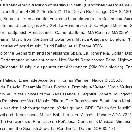
 hispano-arabic tradition of medieval Spain. (Canciones Sefardies de 
 Ivanoff. Jaro 4206-2. Sonifolk 21 115. Dorian Recordings DOR-93190
, Sonetos. From Juan del Encina to Lope de Vega. La Colombina. Acc
a profana de los siglos XV y XVI. La Romanesca. José Miguel Moreno. 
om the Spanish Renaissance. Camerata Iberia. MA Records MA 035A.
anish Music from the time of Columbus. Musica Antiqua of London. Phi
turies of world music. David Bellugi et al. Frame 9506.
ic of the Sephardim and Renaissance Spain. La Rondinella. Dorian Di
 Performance of ancient songs. New World Renaissance Band. Nightw
uichotte. Musique du pourtour méditerranéen (XIIe-XVIe siècles). Ens
de Palacio. Ensemble Accentus. Thomas Wimmer. Naxos 8.553536.
 de Palacio. Ensemble Gilles Binchois. Dominique Vellard. Virgin Verita
nry VIII & the Princes of the Renaissance. I Fagiolini. Robert Holling
ish Renaissance Wind Music. Piffaro, The Renaissance Band. Joan Kimb
k aus den Habsburgerlanden. Varios grupos. ORF "Edition Alte Musik"
ieval and Renaissance Music. Bob, Frank en Zussen. Pavane ADW 7391
 The two worlds of Francisco de Peñalosa. Concentus Musicus Minneso
pain and the Spanish Jews. La Rondinella. Dorian DOR 93 171.