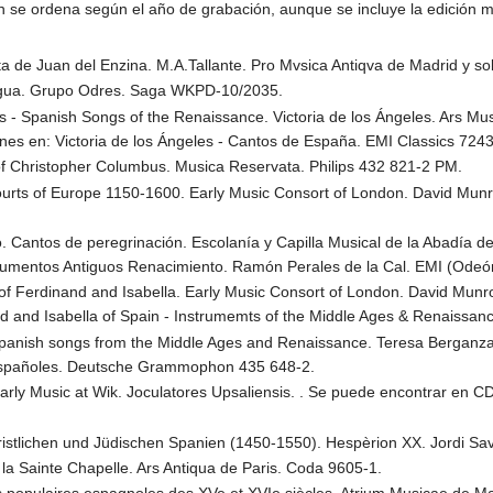
n se ordena según el año de grabación, aunque se incluye la edición m
 de Juan del Enzina. M.A.Tallante. Pro Mvsica Antiqva de Madrid y sol
 Agua. Grupo Odres. Saga WKPD-10/2035.
es - Spanish Songs of the Renaissance. Victoria de los Ángeles. Ars 
es en: Victoria de los Ángeles - Cantos de España. EMI Classics 7243
of Christopher Columbus. Musica Reservata. Philips 432 821-2 PM.
ourts of Europe 1150-1600. Early Music Consort of London. David Mun
. Cantos de peregrinación. Escolanía y Capilla Musical de la Abadía d
rumentos Antiguos Renacimiento. Ramón Perales de la Cal. EMI (Odeó
 of Ferdinand and Isabella. Early Music Consort of London. David Mun
d and Isabella of Spain - Instrumemts of the Middle Ages & Renaissa
Spanish songs from the Middle Ages and Renaissance. Teresa Berganz
españoles. Deutsche Grammophon 435 648-2.
Early Music at Wik. Joculatores Upsaliensis. . Se puede encontrar en 
istlichen und Jüdischen Spanien (1450-1550). Hespèrion XX. Jordi Saval
 la Sainte Chapelle. Ars Antiqua de Paris. Coda 9605-1.