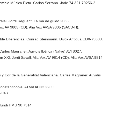
semble Música Ficta. Carlos Serrano. Jade 74 321 79256-2.
irelai. Jordi Reguant. La mà de guido 2035.
ia Vox AV 9805 (CD). Alia Vox AVSA 9805 (SACD-H).
emble Diferencias. Conrad Steinmann. Divox Antiqua CDX-79809.
Carles Magraner. Auvidis Ibèrica (Naïve) AVI 8027.
n XXI. Jordi Savall. Alia Vox AV 9814 (CD). Alia Vox AVSA 9814
 y Cor de la Generalitat Valenciana. Carles Magraner. Auvidis
Constantinople. ATMA ACD2 2269.
 2043.
 Mundi HMU 90 7314.