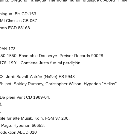
 Madrid. Gregorio Paniagua. Harmonia mundi "Musique d'Abord" HMA
niagua. Bis CD-163.
EMI Classics CB-067.
Erato ECD 88168.
CDAN 173.
 1450-1550. Ensemble Danserye. Preiser Records 90028.
76. 1991. Contiene Justa fue mi perdiçión.
.
X. Jordi Savall. Astrée (Naïve) ES 9943.
ilpot, Shirley Rumsey, Christopher Wilson. Hyperion "Helios"
De plein Vent CD 1989-04.
8.
.
ble für alte Musik, Köln. FSM 97 208.
r Page. Hyperion 66653.
Produktion ALCD 010