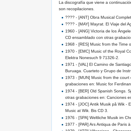
La discografía que viene a continuació
son recopilaciones.
???? - [ANT] Obra Musical Completa
???? - [MAY] Mayrat. El Viaje del
1960 - [ANG] Victoria de los Ángel
CD ensamblado con otras grabacion
1968 - [RES] Music from the Time 
1970 - [EMC] Music of the Royal C
Elektra Nonesuch 9 71326-2.
1971 - [VAL] El Camino de Santiago
Buruaga. Cuarteto y Grupo de Inst
1973 - [MUN] Music from the court
grabaciones en: Music for Ferdinan
1974 - [BER] Old Spanish Songs. 
otras grabaciones en: Canciones 
1974 - [JOC] Antik Musik på Wik - 
Music at Wik. Bis CD 3.
1976 - [SPA] Weltliche Musik im Chr
1977 - [PAR] Ars Antiqua de Paris à