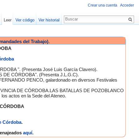
Crear una cuenta
Acceder
Leer
Ver código
Ver historial
mandades del Trabajo).
DOBA
Córdoba
OBA ". (Presenta José Luis García Clavero).
S DE CÓRDOBA". (Presenta J.L.G.C).
 FERNANDO PENCO, galardonado en diversos Festivales
A PROVINCIA DE CÓRDOBA.LAS BATALLAS DE POZOBLANCO
 actos en la Sede del Ateneo.
E CÓRDOBA
e Córdoba
.
omenajeados
aquí
.