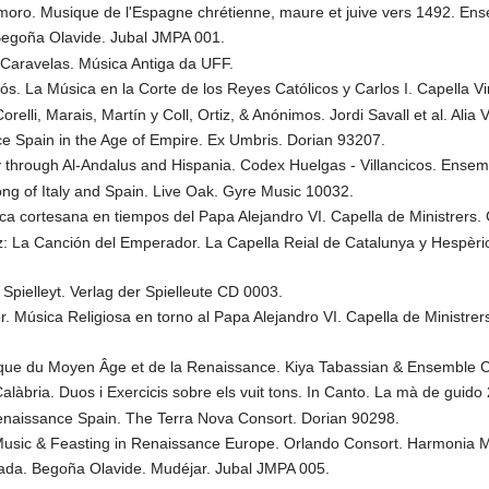
 moro. Musique de l'Espagne chrétienne, maure et juive vers 1492. En
Begoña Olavide. Jubal JMPA 001.
Caravelas. Música Antiga da UFF.
s. La Música en la Corte de los Reyes Católicos y Carlos I. Capella V
orelli, Marais, Martín y Coll, Ortiz, & Anónimos. Jordi Savall et al. Al
 Spain in the Age of Empire. Ex Umbris. Dorian 93207.
ey through Al-Andalus and Hispania. Codex Huelgas - Villancicos. Ens
ng of Italy and Spain. Live Oak. Gyre Music 10032.
ca cortesana en tiempos del Papa Alejandro VI. Capella de Ministrers. 
tz: La Canción del Emperador. La Capella Reial de Catalunya y Hespèrio
 Spielleyt. Verlag der Spielleute CD 0003.
 Música Religiosa en torno al Papa Alejandro VI. Capella de Ministrers
ique du Moyen Âge et de la Renaissance. Kiya Tabassian & Ensemble 
làbria. Duos i Exercicis sobre els vuit tons. In Canto. La mà de guido
Renaissance Spain. The Terra Nova Consort. Dorian 90298.
Music & Feasting in Renaissance Europe. Orlando Consort. Harmonia
nada. Begoña Olavide. Mudéjar. Jubal JMPA 005.