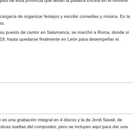
pios de esta provincia que llevan la palabra Encina en el nombre
cargaría de organizar festejos y escribir comedias y música. En la
es.
ir su puesto de cantor en Salamanca, se marchó a Roma, donde sí
519, hasta quedarse finalmente en León para desempeñar el
s una grabación integral en 4 discos y la de Jordi Savall, de
 obras sueltas del compositor, pero se incluyen aquí para dar una