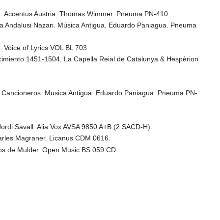
XVII. Accentus Austria. Thomas Wimmer. Pneuma PN-410.
ica Andalusi Nazari. Música Antigua. Eduardo Paniagua. Pneuma
. Voice of Lyrics VOL BL 703
acimiento 1451-1504. La Capella Reial de Catalunya & Hespèrion
os Cancioneros. Musica Antigua. Eduardo Paniagua. Pneuma PN-
Jordi Savall. Alia Vox AVSA 9850 A+B (2 SACD-H).
 Carles Magraner. Licanus CDM 0616.
rlos de Mulder. Open Music BS 059 CD