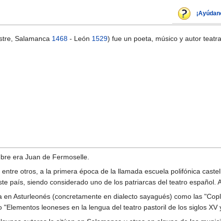
¡Ayúdan
estre, Salamanca
1468
- León
1529
) fue un poeta, músico y autor teatr
mbre era Juan de Fermoselle.
entre otros, a la primera época de la llamada escuela polifónica cast
ste país, siendo considerado uno de los patriarcas del teatro español. A
 en Asturleonés (concretamente en dialecto sayagués) como las "Coplas
Elementos leoneses en la lengua del teatro pastoril de los siglos XV 