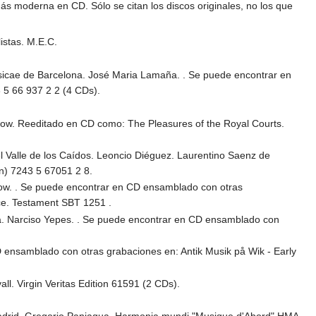
ás moderna en CD. Sólo se citan los discos originales, no los que
istas. M.E.C.
Musicae de Barcelona. José Maria Lamaña. . Se puede encontrar en
 5 66 937 2 2 (4 CDs).
row. Reeditado en CD como: The Pleasures of the Royal Courts.
el Valle de los Caídos. Leoncio Diéguez. Laurentino Saenz de
n) 7243 5 67051 2 8.
row. . Se puede encontrar en CD ensamblado con otras
nce. Testament SBT 1251 .
a. Narciso Yepes. . Se puede encontrar en CD ensamblado con
CD ensamblado con otras grabaciones en: Antik Musik på Wik - Early
l. Virgin Veritas Edition 61591 (2 CDs).