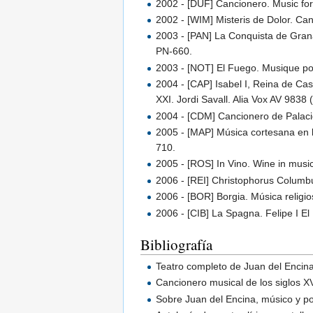
2002 - [DUF] Cancionero. Music for
2002 - [WIM] Misteris de Dolor. Ca
2003 - [PAN] La Conquista de Gran
PN-660.
2003 - [NOT] El Fuego. Musique pol
2004 - [CAP] Isabel I, Reina de Ca
XXI. Jordi Savall. Alia Vox AV 983
2004 - [CDM] Cancionero de Palaci
2005 - [MAP] Música cortesana en 
710.
2005 - [ROS] In Vino. Wine in musi
2006 - [REI] Christophorus Columbu
2006 - [BOR] Borgia. Música religi
2006 - [CIB] La Spagna. Felipe I 
Bibliografía
Teatro completo de Juan del Encina
Cancionero musical de los siglos XV
Sobre Juan del Encina, músico y po