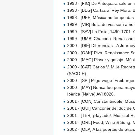
1998 - [FIC] De Antequara sale un
1998 - [BEG] Cartas al Rey Moro. 
1998 - [UFF] Música no tempo das 
1999 - [VIR] Bella de vos som amoró
1999 - [SAV] La Folia, 1490-1701. C
1999 - [UMB] Chacona. Renaissance
2000 - [DIF] Diferencias - A Journ
2000 - [OAK]' Piva. Renaissance So
2000 - [MAG] Plaser y gasajo. Músi
2000 - [CAT] Carlos V. Mille Regre
(SACD-H).
2000 - [SPI] Pilgerwege. Freiburger
2000 - [MAY] Nunca fue pena mayor.
Ibèrica (Naïve) AVI 8026.
2001 - [CON] Constantinople. Mus
2001 - [GUI] Cançoner del duc de Ca
2001 - [TER] ¡Baylado!. Music of 
2001 - [ORL] Food, Wine & Song. 
2002 - [OLA] A las puertas de Gra