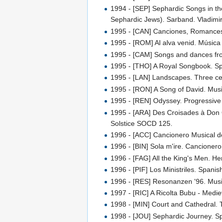
1994 - [SEP] Sephardic Songs in the
Sephardic Jews). Sarband. Vladimir
1995 - [CAN] Canciones, Romances
1995 - [ROM] Al alva venid. Músic
1995 - [CAM] Songs and dances fr
1995 - [THO] A Royal Songbook. Sp
1995 - [LAN] Landscapes. Three cen
1995 - [RON] A Song of David. Mus
1995 - [REN] Odyssey. Progressive
1995 - [ARA] Des Croisades à Don Q
Solstice SOCD 125.
1996 - [ACC] Cancionero Musical 
1996 - [BIN] Sola m'ire. Cancionero
1996 - [FAG] All the King's Men. He
1996 - [PIF] Los Ministriles. Span
1996 - [RES] Resonanzen '96. Musi
1997 - [RIC] A Ricolta Bubu - Med
1998 - [MIN] Court and Cathedral.
1998 - [JOU] Sephardic Journey. S