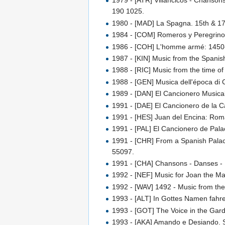
1979 - [ATR] Villancicos - Chanso
190 1025.
1980 - [MAD] La Spagna. 15th & 17
1984 - [COM] Romeros y Peregrinos
1986 - [COH] L'homme armé: 1450-
1987 - [KIN] Music from the Span
1988 - [RIC] Music from the time of
1988 - [GEN] Musica dell'época di 
1989 - [DAN] El Cancionero Musica
1991 - [DAE] El Cancionero de la 
1991 - [HES] Juan del Encina: Roma
1991 - [PAL] El Cancionero de Pala
1991 - [CHR] From a Spanish Palace
55097.
1991 - [CHA] Chansons - Danses -
1992 - [NEF] Music for Joan the M
1992 - [WAV] 1492 - Music from the
1993 - [ALT] In Gottes Namen fahre
1993 - [GOT] The Voice in the Gar
1993 - [AKA] Amando e Desiando. Sp