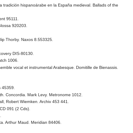
la tradición hispanoárabe en la España medieval. Ballads of the
.
ent 95111.
Glossa 920203.
lip Thorby. Naxos 8.553325.
scovery DIS-80130.
atch 1006.
emble vocal et instrumental Arabesque. Domitille de Bienassis.
s 45359.
worth. Concordia. Mark Levy. Metronome 1012.
all, Robert Wiemken. Archiv 453 441.
 CD 091 (2 Cds).
.
ta. Arthur Maud. Meridian 84406.