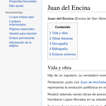
Preguntas frecuentes
Juan del Encina
Más ayuda
Herramientas
Saltar a:
navegación
,
buscar
Lo que enlaza aquí
Juan del Encina
(Encina de San Silv
Cambios
relacionados
Contenido
Páginas especiales
1
Vida y obra
Versión para imprimir
Enlace permanente
2
Obras literarias
Información de la
3
Discografía
página
4
Bibliografía
5
Enlaces externos
Vida y obra
Hijo de un zapatero, su verdadero no
Perteneció, junto con
Juan de Anchieta
representa la evolución polifónica en e
Realizó además varias obras de poesía
Humberto López-Morales en su estudio "