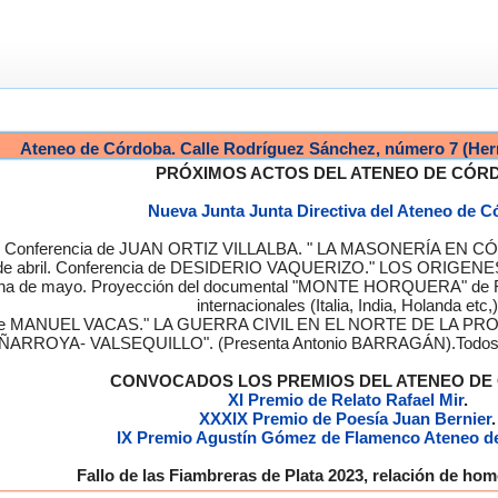
Ateneo de Córdoba. Calle Rodríguez Sánchez, número 7 (Her
PRÓXIMOS ACTOS DEL ATENEO DE CÓR
Nueva Junta Junta Directiva del Ateneo de 
a. Conferencia de JUAN ORTIZ VILLALBA. " LA MASONERÍA EN CÓRD
de abril. Conferencia de DESIDERIO VAQUERIZO." LOS ORIGENE
semana de mayo. Proyección del documental "MONTE HORQUERA" de
internacionales (Italia, India, Holanda etc,)
cia de MANUEL VACAS." LA GUERRA CIVIL EN EL NORTE DE L
ÑARROYA- VALSEQUILLO". (Presenta Antonio BARRAGÁN).Todos los
CONVOCADOS LOS PREMIOS DEL ATENEO D
XI Premio de Relato Rafael Mir
.
XXXIX Premio de Poesía Juan Bernier
.
IX Premio Agustín Gómez de Flamenco Ateneo d
Fallo de las Fiambreras de Plata 2023, relación de h