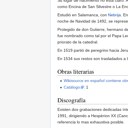
Su lugar de nacimiento no está claro. 
como Encina de San Silvestre o La Enc
Estudió en Salamanca, con
Nebrija
. E
noche de Navidad de 1492, se represen
Protegido de don Gutierre, hermano de
fue nombrado como tal por el Papa Le
priorato de la catedral.
En 1519 partió de peregrino hacia Jer
En 1534 sus restos son trasladados a 
Obras literarias
Wikisource en español contiene obr
Catálogo
: 1
Discografía
Existen dos grabaciones dedicadas ínte
1991, dirigiendo a Hespèrion XX (Canci
referencia lo mas exhaustiva posible.