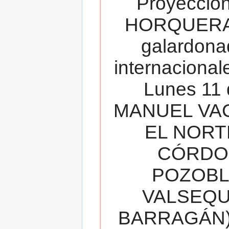
Proyecció
HORQUERA
galardona
internacionale
Lunes 11 
MANUEL VAC
EL NORT
CÓRDOB
POZOBL
VALSEQUIL
BARRAGÁN).T