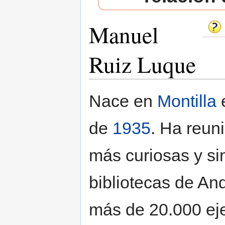
Manuel
Ruiz Luque
Saltar a:
navegación
,
buscar
Nace en
Montilla
de
1935
. Ha reun
más curiosas y si
bibliotecas de An
más de 20.000 ej