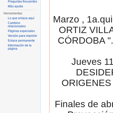
Preguntas frecuentes
Más ayuda
Herramientas
Marzo , 1a.qu
Lo que enlaza aquí
Cambios
relacionados
ORTIZ VILL
Páginas especiales
Versión para imprimir
CÓRDOBA ". 
Enlace permanente
Información de la
página
Jueves 11
DESIDE
ORIGENES 
Finales de ab