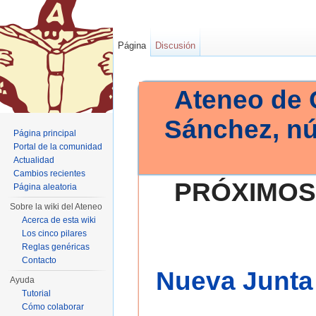
Página
Discusión
Ateneo de 
Sánchez, n
Página principal
Portal de la comunidad
Actualidad
Cambios recientes
PRÓXIMOS
Página aleatoria
Sobre la wiki del Ateneo
Acerca de esta wiki
Los cinco pilares
Reglas genéricas
Contacto
Nueva Junta 
Ayuda
Tutorial
Cómo colaborar