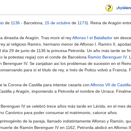
¡Ayúdan
nio
de
1136
- Barcelona,
15 de octubre
de
1173
). Reina de Aragón ent
a dinastía de Aragón. Tras morir el rey
Alfonso I el Batallador
sin desce
rey al religioso Ramiro, hermano menor de Alfonso I. Ramiro II, apoda
l día 29 de junio de 1136 la princesa Petronila. Un año más tarde se f
do la potestas regia) con el conde de Barcelona
Ramón Berenguer IV
. 
 Berenguer IV. Se zanjaban así los problemas de sucesión en el Reino
onservando para sí el título de rey, e Inés de Poitou volvió a Francia. 
 la Corona de Castilla para intentar casarla con
Alfonso VII de Castilla
 Castilla y Aragón, imponiendo a Petronila el nombre de Urraca. Finalme
erenguer IV se celebró trece años más tarde en Lérida, en el mes de
echo Canónico para poder consumar el matrimonio, catorce años.
rimogénito de la pareja, llamado indistintamente Alfonso y Ramón, qu
a muerte de Ramón Berenguer IV en 1162, Petronila abdicó en Alfonso 