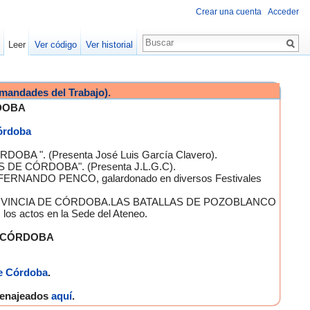
Crear una cuenta
Acceder
Leer
Ver código
Ver historial
mandades del Trabajo).
DOBA
Córdoba
OBA ". (Presenta José Luis García Clavero).
S DE CÓRDOBA". (Presenta J.L.G.C).
 FERNANDO PENCO, galardonado en diversos Festivales
A PROVINCIA DE CÓRDOBA.LAS BATALLAS DE POZOBLANCO
 actos en la Sede del Ateneo.
E CÓRDOBA
e Córdoba
.
omenajeados
aquí
.