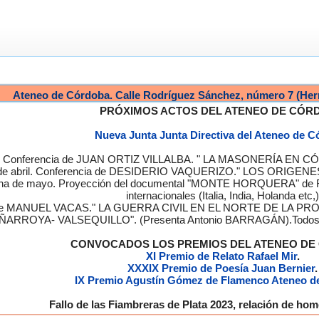
Ateneo de Córdoba. Calle Rodríguez Sánchez, número 7 (Her
PRÓXIMOS ACTOS DEL ATENEO DE CÓR
Nueva Junta Junta Directiva del Ateneo de 
a. Conferencia de JUAN ORTIZ VILLALBA. " LA MASONERÍA EN CÓRD
de abril. Conferencia de DESIDERIO VAQUERIZO." LOS ORIGENE
semana de mayo. Proyección del documental "MONTE HORQUERA" de
internacionales (Italia, India, Holanda etc,)
cia de MANUEL VACAS." LA GUERRA CIVIL EN EL NORTE DE L
ÑARROYA- VALSEQUILLO". (Presenta Antonio BARRAGÁN).Todos los
CONVOCADOS LOS PREMIOS DEL ATENEO D
XI Premio de Relato Rafael Mir
.
XXXIX Premio de Poesía Juan Bernier
.
IX Premio Agustín Gómez de Flamenco Ateneo d
Fallo de las Fiambreras de Plata 2023, relación de h