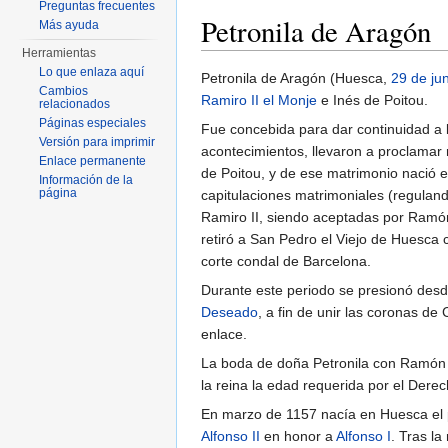
Preguntas frecuentes
Petronila de Aragón
Más ayuda
Herramientas
Saltar a:
navegación
,
buscar
Lo que enlaza aquí
Petronila de Aragón (Huesca,
29 de ju
Cambios
Ramiro II el Monje
e Inés de Poitou.
relacionados
Páginas especiales
Fue concebida para dar continuidad a l
Versión para imprimir
acontecimientos, llevaron a proclamar 
Enlace permanente
de Poitou, y de ese matrimonio nació e
Información de la
página
capitulaciones matrimoniales (regulan
Ramiro II, siendo aceptadas por Ramón
retiró a San Pedro el Viejo de Huesca c
corte condal de Barcelona.
Durante este periodo se presionó desde
Deseado
, a fin de unir las coronas de
enlace.
La boda de doña Petronila con Ramón B
la reina la edad requerida por el Der
En marzo de 1157 nacía en Huesca el p
Alfonso II
en honor a
Alfonso I
. Tras l