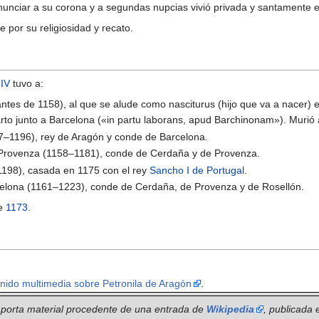
enunciar a su corona y a segundas nupcias vivió privada y santamente e
e por su religiosidad y recato.
IV
tuvo a:
ntes de 1158), al que se alude como nasciturus (hijo que va a nacer) 
arto junto a Barcelona («in partu laborans, apud Barchinonam»). Muri
–1196), rey de Aragón y conde de Barcelona.
 Provenza (1158–1181), conde de Cerdaña y de Provenza.
198), casada en 1175 con el rey
Sancho I de Portugal
.
celona (1161–1223), conde de Cerdaña, de Provenza y de Rosellón.
e
1173
.
ido multimedia sobre Petronila de Aragón
.
 aporta material procedente de una entrada de
Wikipedia
, publicada 