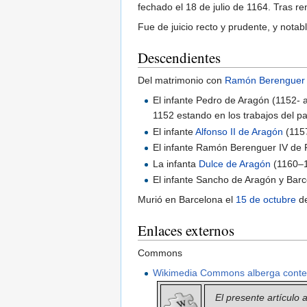
fechado el 18 de julio de 1164. Tras r
Fue de juicio recto y prudente, y notabl
Descendientes
Del matrimonio con
Ramón Berenguer 
El infante Pedro de Aragón (1152- a
1152 estando en los trabajos del p
El infante
Alfonso II de Aragón
(1157
El infante Ramón Berenguer IV de
La infanta
Dulce de Aragón
(1160–1
El infante Sancho de Aragón y Bar
Murió en Barcelona el
15 de octubre
d
Enlaces externos
Commons
Wikimedia Commons alberga conten
El presente artículo