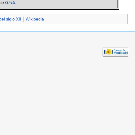
cia
GFDL
.
el siglo XII
Wikipedia