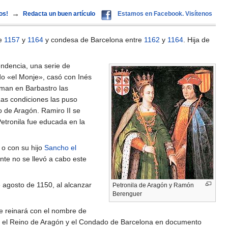
→
os!
Redacta un buen artículo
Estamos en Facebook. Visítenos
re
1157
y
1164
y condesa de Barcelona entre
1162
y
1164
. Hija de
ndencia, una serie de
do «el Monje», casó con Inés
irman en Barbastro las
Las condiciones las puso
 de Aragón. Ramiro II se
Petronila fue educada en la
o con su hijo
Sancho el
nte no se llevó a cabo este
 agosto de 1150, al alcanzar
Petronila de Aragón y Ramón
Berenguer
e reinará con el nombre de
II el Reino de Aragón y el Condado de Barcelona en documento