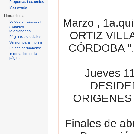
Preguntas frecuentes
Más ayuda
Herramientas
Marzo , 1a.qu
Lo que enlaza aquí
Cambios
relacionados
ORTIZ VILL
Páginas especiales
Versión para imprimir
CÓRDOBA ". 
Enlace permanente
Información de la
página
Jueves 11
DESIDE
ORIGENES 
Finales de ab