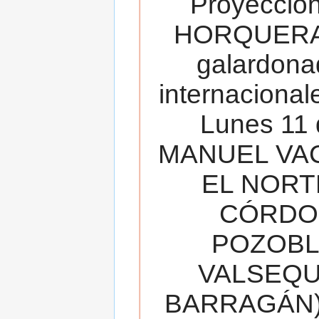
Proyecció
HORQUERA
galardona
internacionale
Lunes 11 
MANUEL VAC
EL NORT
CÓRDOB
POZOBL
VALSEQUIL
BARRAGÁN).T