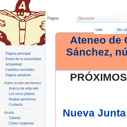
Página
Discusión
Leer
Ver có
Ateneo de 
Sánchez, n
Página principal
Portal de la comunidad
Actualidad
Cambios recientes
PRÓXIMOS
Página aleatoria
Sobre la wiki del Ateneo
Acerca de esta wiki
Los cinco pilares
Reglas genéricas
Contacto
Nueva Junta 
Ayuda
Tutorial
Cómo colaborar