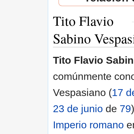
Tito Flavio
Sabino Vespas
Saltar a:
navegación
,
buscar
Tito Flavio Sabi
comúnmente con
Vespasiano (
17 d
23 de junio
de
79
Imperio romano
en