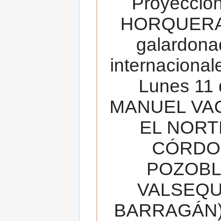
Proyecció
HORQUERA
galardona
internacionale
Lunes 11 
MANUEL VAC
EL NORT
CÓRDOB
POZOBL
VALSEQUIL
BARRAGÁN).T