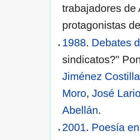
trabajadores de 
protagonistas de
1988
.
Debates d
sindicatos?" Po
Jiménez Costill
Moro
,
José Lari
Abellán
.
2001
.
Poesía e