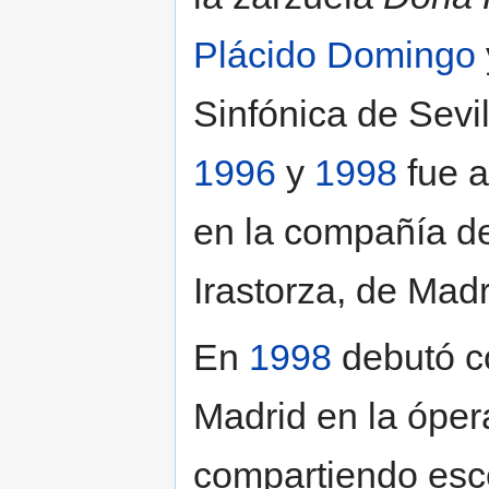
Plácido Domingo
Sinfónica de Sevil
1996
y
1998
fue au
en la compañía d
Irastorza, de Madr
En
1998
debutó co
Madrid en la ópe
compartiendo esc