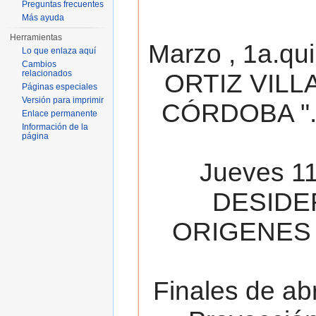
Preguntas frecuentes
Más ayuda
Herramientas
Marzo , 1a.qu
Lo que enlaza aquí
Cambios
relacionados
ORTIZ VILL
Páginas especiales
Versión para imprimir
CÓRDOBA ". 
Enlace permanente
Información de la
página
Jueves 11
DESIDE
ORIGENES 
Finales de ab