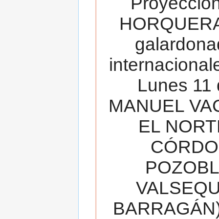
Proyecció
HORQUERA
galardona
internacionale
Lunes 11 
MANUEL VAC
EL NORT
CÓRDOB
POZOBL
VALSEQUIL
BARRAGÁN).T