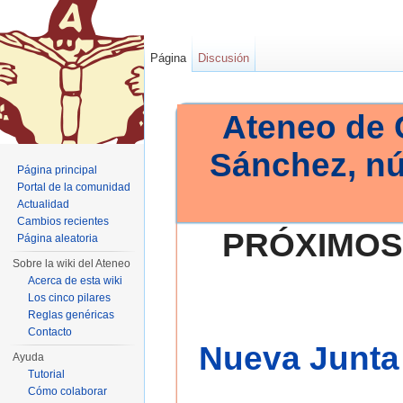
Página
Discusión
Ateneo de 
Sánchez, n
Página principal
Portal de la comunidad
Actualidad
Cambios recientes
PRÓXIMOS
Página aleatoria
Sobre la wiki del Ateneo
Acerca de esta wiki
Los cinco pilares
Reglas genéricas
Contacto
Nueva Junta 
Ayuda
Tutorial
Cómo colaborar