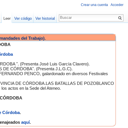
Crear una cuenta
Acceder
Leer
Ver código
Ver historial
mandades del Trabajo).
DOBA
Córdoba
OBA ". (Presenta José Luis García Clavero).
S DE CÓRDOBA". (Presenta J.L.G.C).
 FERNANDO PENCO, galardonado en diversos Festivales
A PROVINCIA DE CÓRDOBA.LAS BATALLAS DE POZOBLANCO
 actos en la Sede del Ateneo.
E CÓRDOBA
e Córdoba
.
omenajeados
aquí
.