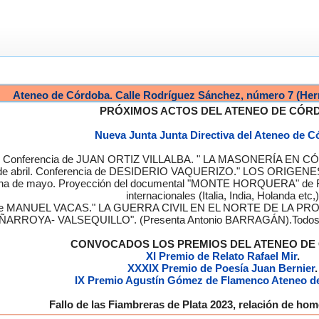
Ateneo de Córdoba. Calle Rodríguez Sánchez, número 7 (Her
PRÓXIMOS ACTOS DEL ATENEO DE CÓR
Nueva Junta Junta Directiva del Ateneo de 
a. Conferencia de JUAN ORTIZ VILLALBA. " LA MASONERÍA EN CÓRD
de abril. Conferencia de DESIDERIO VAQUERIZO." LOS ORIGENE
semana de mayo. Proyección del documental "MONTE HORQUERA" de
internacionales (Italia, India, Holanda etc,)
cia de MANUEL VACAS." LA GUERRA CIVIL EN EL NORTE DE L
ÑARROYA- VALSEQUILLO". (Presenta Antonio BARRAGÁN).Todos los
CONVOCADOS LOS PREMIOS DEL ATENEO D
XI Premio de Relato Rafael Mir
.
XXXIX Premio de Poesía Juan Bernier
.
IX Premio Agustín Gómez de Flamenco Ateneo d
Fallo de las Fiambreras de Plata 2023, relación de h