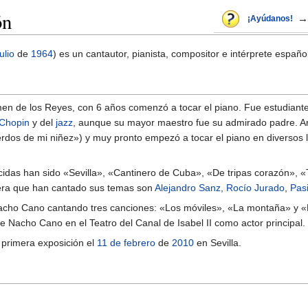
ón
→
¡Ayúdanos!
ulio
de
1964
) es un cantautor, pianista, compositor e intérprete español
n de los Reyes, con 6 años comenzó a tocar el piano. Fue estudiante
Chopin
y del
jazz
, aunque su mayor maestro fue su admirado padre. A
rdos de mi niñez») y muy pronto empezó a tocar el piano en diversos 
idas han sido «Sevilla», «Cantinero de Cuba», «De tripas corazón», 
igera que han cantado sus temas son
Alejandro Sanz
,
Rocío Jurado
,
Pas
acho Cano cantando tres canciones: «Los móviles», «La montaña» y «La 
e Nacho Cano en el Teatro del Canal de Isabel II como actor principal.
u primera exposición el
11 de febrero
de
2010
en Sevilla.