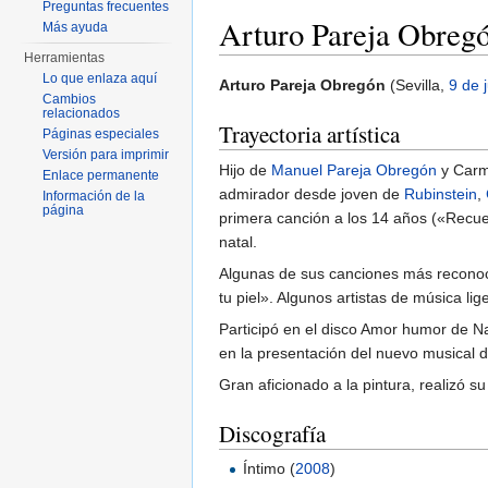
Preguntas frecuentes
Arturo Pareja Obreg
Más ayuda
Herramientas
Saltar a:
navegación
,
buscar
Lo que enlaza aquí
Arturo Pareja Obregón
(Sevilla,
9 de j
Cambios
relacionados
Trayectoria artística
Páginas especiales
Versión para imprimir
Hijo de
Manuel Pareja Obregón
y Carme
Enlace permanente
admirador desde joven de
Rubinstein
,
Información de la
página
primera canción a los 14 años («Recue
natal.
Algunas de sus canciones más reconoc
tu piel». Algunos artistas de música l
Participó en el disco Amor humor de N
en la presentación del nuevo musical d
Gran aficionado a la pintura, realizó s
Discografía
Íntimo (
2008
)