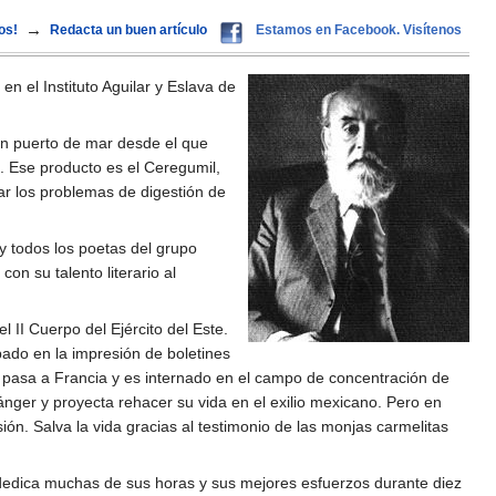
→
os!
Redacta un buen artículo
Estamos en Facebook. Visítenos
 en el Instituto Aguilar y Eslava de
un puerto de mar desde el que
. Ese producto es el Ceregumil,
ar los problemas de digestión de
y todos los poetas del grupo
on su talento literario al
 II Cuerpo del Ejército del Este.
ado en la impresión de boletines
pasa a Francia y es internado en el campo de concentración de
nger y proyecta rehacer su vida en el exilio mexicano. Pero en
n. Salva la vida gracias al testimonio de las monjas carmelitas
e dedica muchas de sus horas y sus mejores esfuerzos durante diez