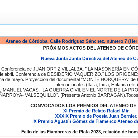
Ateneo de Córdoba. Calle Rodríguez Sánchez, número 7 (Her
PRÓXIMOS ACTOS DEL ATENEO DE CÓR
Nueva Junta Junta Directiva del Ateneo de 
a. Conferencia de JUAN ORTIZ VILLALBA. " LA MASONERÍA EN CÓRD
de abril. Conferencia de DESIDERIO VAQUERIZO." LOS ORIGENE
semana de mayo. Proyección del documental "MONTE HORQUERA" de
internacionales (Italia, India, Holanda etc,)
cia de MANUEL VACAS." LA GUERRA CIVIL EN EL NORTE DE L
ÑARROYA- VALSEQUILLO". (Presenta Antonio BARRAGÁN).Todos los
CONVOCADOS LOS PREMIOS DEL ATENEO D
XI Premio de Relato Rafael Mir
.
XXXIX Premio de Poesía Juan Bernier
.
IX Premio Agustín Gómez de Flamenco Ateneo d
Fallo de las Fiambreras de Plata 2023, relación de h