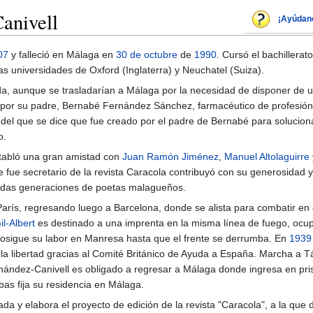
anivell
¡Ayúdan
07
y falleció en Málaga en
30 de octubre
de
1990
. Cursó el bachillerato
las universidades de Oxford (Inglaterra) y Neuchatel (Suiza).
a, aunque se trasladarían a Málaga por la necesidad de disponer de 
o por su padre, Bernabé Fernández Sánchez, farmacéutico de profesión
 del que se dice que fue creado por el padre de Bernabé para solucion
o.
tabló una gran amistad con
Juan Ramón Jiménez
,
Manuel Altolaguirre
 fue secretario de la revista Caracola contribuyó con su generosidad y c
didas generaciones de poetas malagueños.
arís, regresando luego a Barcelona, donde se alista para combatir en el
l-Albert
es destinado a una imprenta en la misma línea de fuego, ocup
prosigue su labor en Manresa hasta que el frente se derrumba. En
1939
a libertad gracias al Comité Británico de Ayuda a España. Marcha a Tá
ndez-Canivell es obligado a regresar a Málaga donde ingresa en prisió
bas fija su residencia en Málaga.
da y elabora el proyecto de edición de la revista "Caracola", a la qu