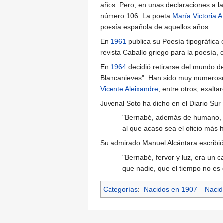
años. Pero, en unas declaraciones a la
número 106. La poeta
María Victoria A
poesía española de aquellos años.
En
1961
publica su Poesía tipográfica 
revista Caballo griego para la poesía,
En
1964
decidió retirarse del mundo de
Blancanieves". Han sido muy numerosos 
Vicente Aleixandre
, entre otros, exalt
Juvenal Soto ha dicho en el Diario Sur
"Bernabé, además de humano, era
al que acaso sea el oficio más
Su admirado Manuel Alcántara escribió
"Bernabé, fervor y luz, era un ca
que nadie, que el tiempo no es d
Categorías
:
Nacidos en 1907
Nacid