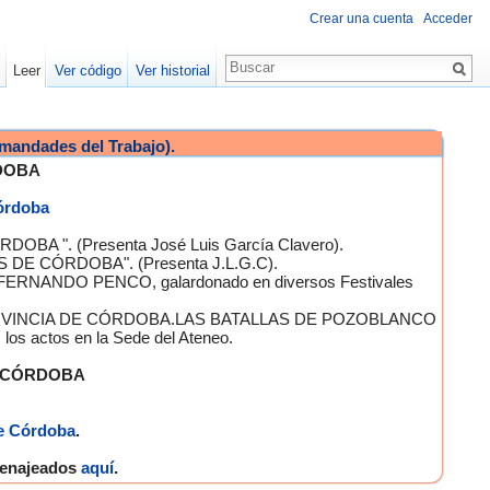
Crear una cuenta
Acceder
Leer
Ver código
Ver historial
mandades del Trabajo).
DOBA
Córdoba
OBA ". (Presenta José Luis García Clavero).
S DE CÓRDOBA". (Presenta J.L.G.C).
 FERNANDO PENCO, galardonado en diversos Festivales
A PROVINCIA DE CÓRDOBA.LAS BATALLAS DE POZOBLANCO
 actos en la Sede del Ateneo.
E CÓRDOBA
e Córdoba
.
omenajeados
aquí
.