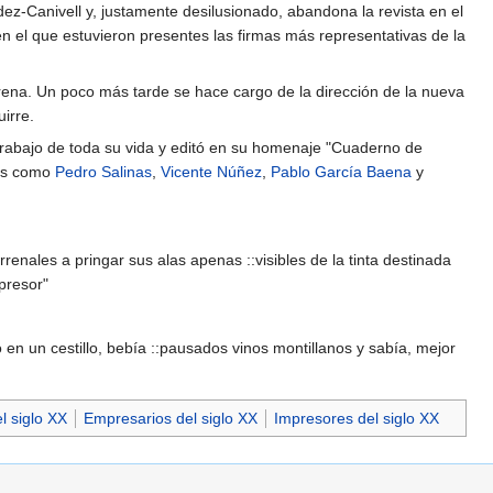
ez-Canivell y, justamente desilusionado, abandona la revista en el
 el que estuvieron presentes las firmas más representativas de la
arena. Un poco más tarde se hace cargo de la dirección de la nueva
irre.
l trabajo de toda su vida y editó en su homenaje "Cuaderno de
res como
Pedro Salinas
,
Vicente Núñez
,
Pablo García Baena
y
nales a pringar sus alas apenas ::visibles de la tinta destinada
presor"
bro en un cestillo, bebía ::pausados vinos montillanos y sabía, mejor
l siglo XX
Empresarios del siglo XX
Impresores del siglo XX