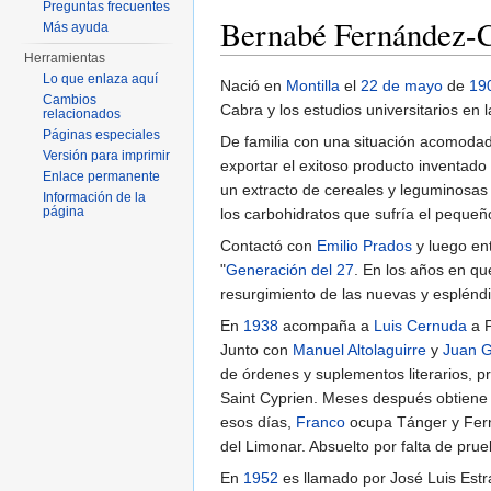
Preguntas frecuentes
Bernabé Fernández-C
Más ayuda
Herramientas
Saltar a:
navegación
,
buscar
Lo que enlaza aquí
Nació en
Montilla
el
22 de mayo
de
19
Cambios
Cabra y los estudios universitarios en 
relacionados
Páginas especiales
De familia con una situación acomodad
Versión para imprimir
exportar el exitoso producto inventad
Enlace permanente
un extracto de cereales y leguminosas
Información de la
página
los carbohidratos que sufría el pequeñ
Contactó con
Emilio Prados
y luego en
"
Generación del 27
. En los años en que
resurgimiento de las nuevas y esplén
En
1938
acompaña a
Luis Cernuda
a P
Junto con
Manuel Altolaguirre
y
Juan Gi
de órdenes y suplementos literarios, 
Saint Cyprien. Meses después obtiene l
esos días,
Franco
ocupa Tánger y Ferná
del Limonar. Absuelto por falta de prue
En
1952
es llamado por José Luis Estra