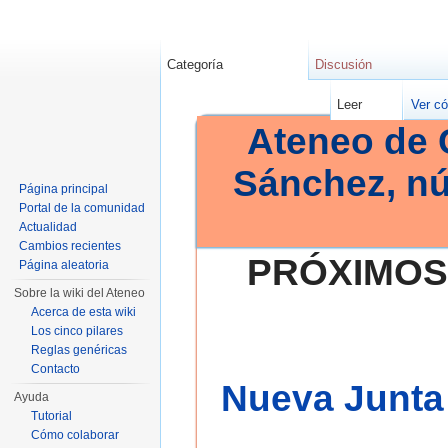
Categoría
Discusión
Leer
Ver có
Ateneo de 
Sánchez, n
Página principal
Portal de la comunidad
Actualidad
Cambios recientes
PRÓXIMOS
Página aleatoria
Sobre la wiki del Ateneo
Acerca de esta wiki
Los cinco pilares
Reglas genéricas
Contacto
Nueva Junta 
Ayuda
Tutorial
Cómo colaborar