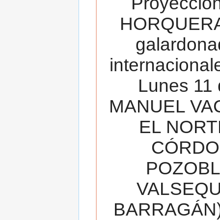
Proyecció
HORQUERA
galardona
internacionale
Lunes 11 
MANUEL VAC
EL NORT
CÓRDOB
POZOBL
VALSEQUIL
BARRAGÁN).T