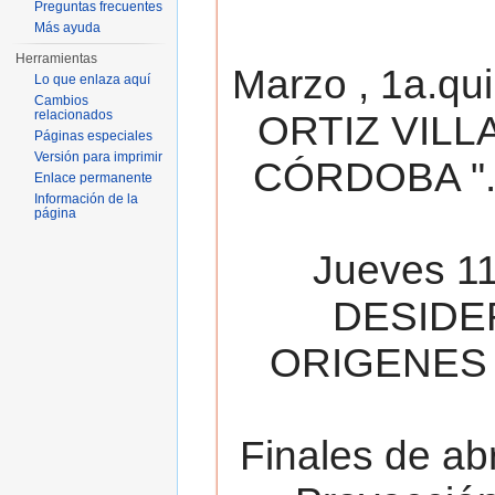
Preguntas frecuentes
Más ayuda
Herramientas
Marzo , 1a.qu
Lo que enlaza aquí
Cambios
relacionados
ORTIZ VILL
Páginas especiales
Versión para imprimir
CÓRDOBA ". 
Enlace permanente
Información de la
página
Jueves 11
DESIDE
ORIGENES 
Finales de ab