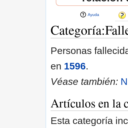
Ayuda
Categoría:Fall
Saltar a:
navegación
,
buscar
Personas fallecid
en
1596
.
Véase también:
N
Artículos en la 
Esta categoría in