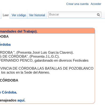
Crear una cuenta
Acceder
Leer
Ver código
Ver historial
mandades del Trabajo).
DOBA
Córdoba
OBA ". (Presenta José Luis García Clavero).
S DE CÓRDOBA". (Presenta J.L.G.C).
 FERNANDO PENCO, galardonado en diversos Festivales
A PROVINCIA DE CÓRDOBA.LAS BATALLAS DE POZOBLANCO
 actos en la Sede del Ateneo.
E CÓRDOBA
e Córdoba
.
omenajeados
aquí
.