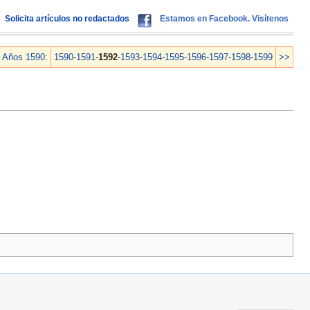
Solicita artículos no redactados
Estamos en Facebook. Visítenos
Años 1590
:
1590
-
1591
-
1592
-
1593
-
1594
-
1595
-
1596
-
1597
-
1598
-
1599
>>