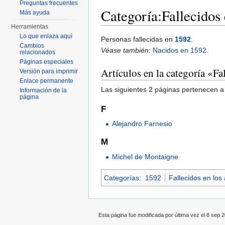
Preguntas frecuentes
Categoría:Fallecidos
Más ayuda
Herramientas
Saltar a:
navegación
,
buscar
Lo que enlaza aquí
Personas fallecidas en
1592
.
Cambios
Véase también:
Nacidos en 1592
.
relacionados
Páginas especiales
Artículos en la categoría «F
Versión para imprimir
Enlace permanente
Las siguientes 2 páginas pertenecen a 
Información de la
página
F
Alejandro Farnesio
M
Michel de Montaigne
Categorías
:
1592
Fallecidos en los
Esta página fue modificada por última vez el 8 sep 2