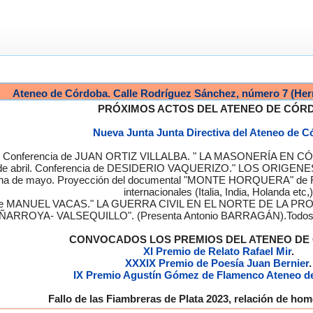
Ateneo de Córdoba. Calle Rodríguez Sánchez, número 7 (Her
PRÓXIMOS ACTOS DEL ATENEO DE CÓR
Nueva Junta Junta Directiva del Ateneo de 
a. Conferencia de JUAN ORTIZ VILLALBA. " LA MASONERÍA EN CÓRD
de abril. Conferencia de DESIDERIO VAQUERIZO." LOS ORIGENE
semana de mayo. Proyección del documental "MONTE HORQUERA" de
internacionales (Italia, India, Holanda etc,)
cia de MANUEL VACAS." LA GUERRA CIVIL EN EL NORTE DE L
ÑARROYA- VALSEQUILLO". (Presenta Antonio BARRAGÁN).Todos los
CONVOCADOS LOS PREMIOS DEL ATENEO D
XI Premio de Relato Rafael Mir
.
XXXIX Premio de Poesía Juan Bernier
.
IX Premio Agustín Gómez de Flamenco Ateneo d
Fallo de las Fiambreras de Plata 2023, relación de h