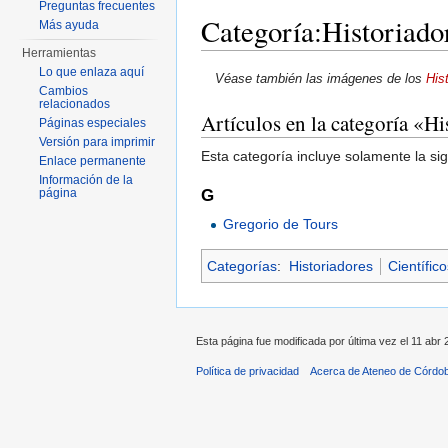
Preguntas frecuentes
Categoría:Historiador
Más ayuda
Herramientas
Saltar a:
navegación
,
buscar
Lo que enlaza aquí
Véase también las imágenes de los
His
Cambios
relacionados
Artículos en la categoría «Hi
Páginas especiales
Versión para imprimir
Esta categoría incluye solamente la si
Enlace permanente
Información de la
G
página
Gregorio de Tours
Categorías
:
Historiadores
Científico
Esta página fue modificada por última vez el 11 abr 
Política de privacidad
Acerca de Ateneo de Córdo