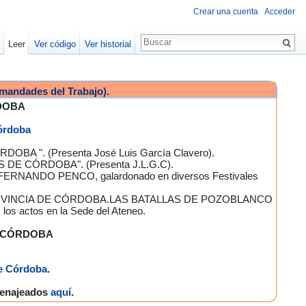
Crear una cuenta
Acceder
Leer
Ver código
Ver historial
mandades del Trabajo).
DOBA
Córdoba
OBA ". (Presenta José Luis García Clavero).
S DE CÓRDOBA". (Presenta J.L.G.C).
 FERNANDO PENCO, galardonado en diversos Festivales
A PROVINCIA DE CÓRDOBA.LAS BATALLAS DE POZOBLANCO
 actos en la Sede del Ateneo.
E CÓRDOBA
e Córdoba
.
omenajeados
aquí
.