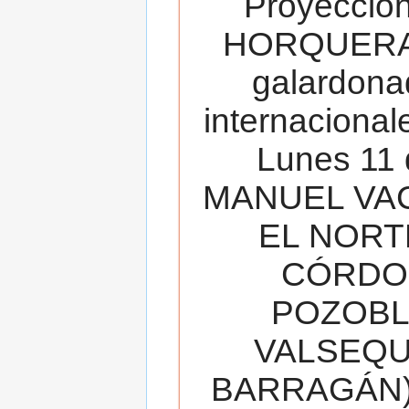
Proyecció
HORQUERA
galardona
internacionale
Lunes 11 
MANUEL VAC
EL NORT
CÓRDOB
POZOBL
VALSEQUIL
BARRAGÁN).T