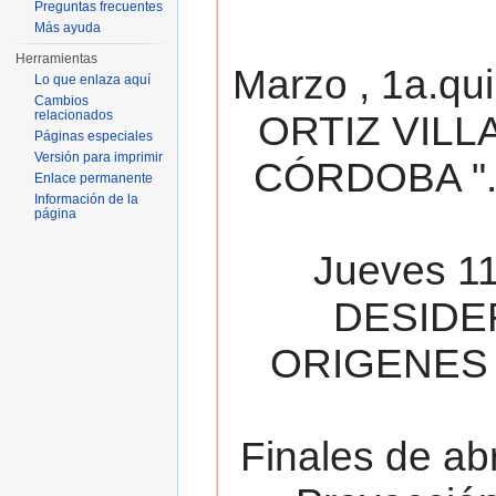
Preguntas frecuentes
Más ayuda
Herramientas
Marzo , 1a.qu
Lo que enlaza aquí
Cambios
relacionados
ORTIZ VILL
Páginas especiales
Versión para imprimir
CÓRDOBA ". 
Enlace permanente
Información de la
página
Jueves 11
DESIDE
ORIGENES 
Finales de ab