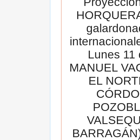
Proyecció
HORQUERA
galardona
internacionale
Lunes 11 
MANUEL VAC
EL NORT
CÓRDOB
POZOBL
VALSEQUIL
BARRAGÁN).T