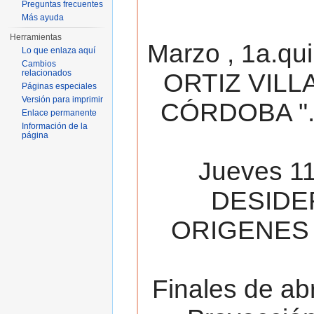
Preguntas frecuentes
Más ayuda
Herramientas
Marzo , 1a.qu
Lo que enlaza aquí
Cambios
relacionados
ORTIZ VILL
Páginas especiales
Versión para imprimir
CÓRDOBA ". 
Enlace permanente
Información de la
página
Jueves 11
DESIDE
ORIGENES 
Finales de ab