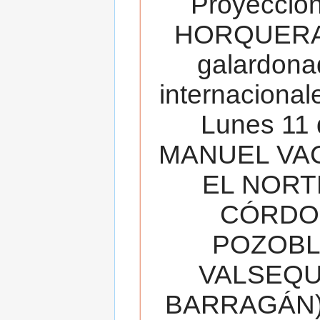
Proyecció
HORQUERA
galardona
internacionale
Lunes 11 
MANUEL VAC
EL NORT
CÓRDOB
POZOBL
VALSEQUIL
BARRAGÁN).T