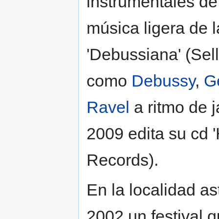
instrumentales de 
música ligera de 
'Debussiana' (Sel
como
Debussy
,
G
Ravel
a ritmo de j
2009 edita su cd '
Records).
En la localidad a
2002 un festival 