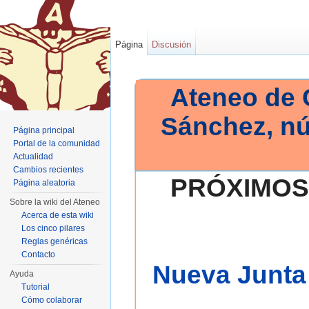
Página
Discusión
Ateneo de 
Sánchez, n
Página principal
Portal de la comunidad
Actualidad
Cambios recientes
PRÓXIMOS
Página aleatoria
Sobre la wiki del Ateneo
Acerca de esta wiki
Los cinco pilares
Reglas genéricas
Contacto
Nueva Junta 
Ayuda
Tutorial
Cómo colaborar