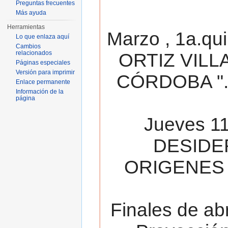
Preguntas frecuentes
Más ayuda
Herramientas
Marzo , 1a.qu
Lo que enlaza aquí
Cambios
relacionados
ORTIZ VILL
Páginas especiales
Versión para imprimir
CÓRDOBA ". 
Enlace permanente
Información de la
página
Jueves 11
DESIDE
ORIGENES 
Finales de ab