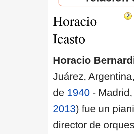
Horacio
Icasto
Saltar a:
navegación
,
buscar
Horacio Bernard
Juárez, Argentina
de
1940
- Madrid
2013
) fue un pian
director de orques