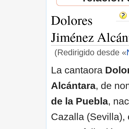
Dolores
Jiménez Alcánt
(Redirigido desde «
Saltar a:
navegación
,
buscar
La cantaora
Dolo
Alcántara
, de no
de la Puebla
, na
Cazalla (Sevilla),