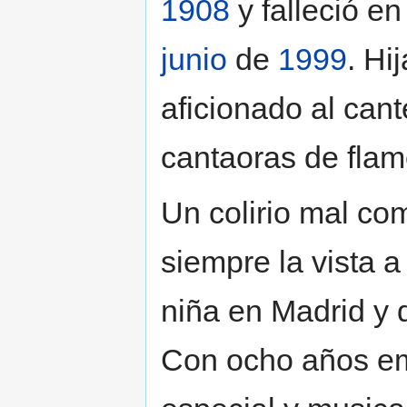
1908
y falleció e
junio
de
1999
. Hi
aficionado al can
cantaoras de flam
Un colirio mal co
siempre la vista a
niña en Madrid y 
Con ocho años em