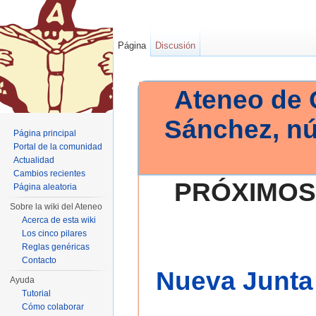
Página
Discusión
Ateneo de 
Sánchez, n
Página principal
Portal de la comunidad
Actualidad
Cambios recientes
PRÓXIMOS
Página aleatoria
Sobre la wiki del Ateneo
Acerca de esta wiki
Los cinco pilares
Reglas genéricas
Contacto
Nueva Junta 
Ayuda
Tutorial
Cómo colaborar