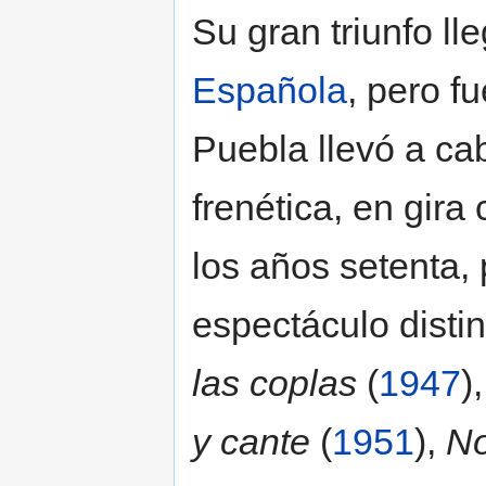
Su gran triunfo ll
Española
, pero f
Puebla llevó a cab
frenética, en gir
los años setenta,
espectáculo disti
las coplas
(
1947
)
y cante
(
1951
),
No