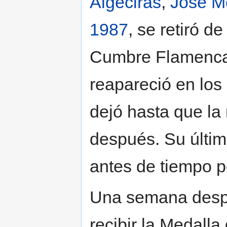
Algeciras
,
José M
1987
, se retiró de
Cumbre Flamenca 
reapareció en los
dejó hasta que la
después. Su últim
antes de tiempo p
Una semana despu
recibir la Medalla