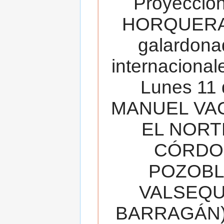
Proyecció
HORQUERA
galardona
internacionale
Lunes 11 
MANUEL VAC
EL NORT
CÓRDOB
POZOBL
VALSEQUIL
BARRAGÁN).T