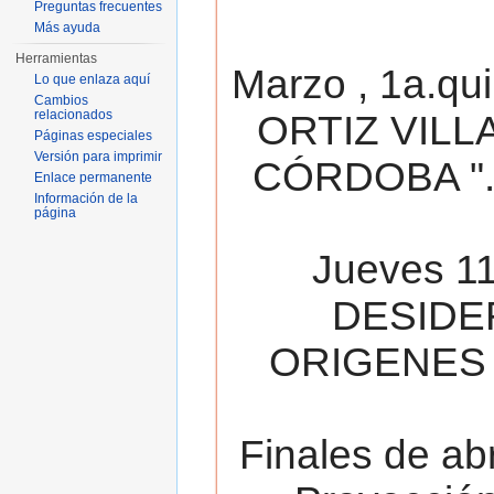
Preguntas frecuentes
Más ayuda
Herramientas
Marzo , 1a.qu
Lo que enlaza aquí
Cambios
relacionados
ORTIZ VILL
Páginas especiales
Versión para imprimir
CÓRDOBA ". 
Enlace permanente
Información de la
página
Jueves 11
DESIDE
ORIGENES 
Finales de ab