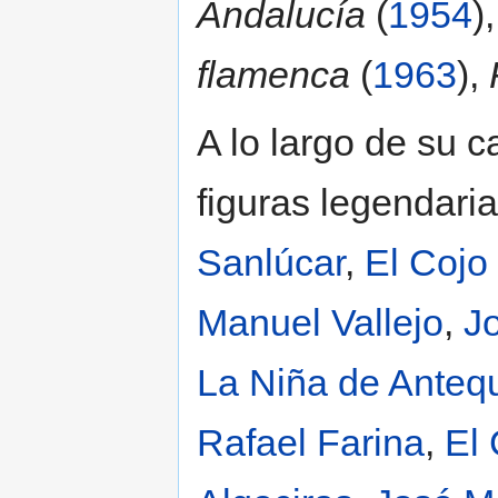
Andalucía
(
1954
)
flamenca
(
1963
),
A lo largo de su c
figuras legendari
Sanlúcar
,
El Cojo
Manuel Vallejo
,
J
La Niña de Anteq
Rafael Farina
,
El 