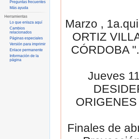
Preguntas frecuentes
Más ayuda
Herramientas
Marzo , 1a.qu
Lo que enlaza aquí
Cambios
relacionados
ORTIZ VILL
Páginas especiales
Versión para imprimir
CÓRDOBA ". 
Enlace permanente
Información de la
página
Jueves 11
DESIDE
ORIGENES 
Finales de ab