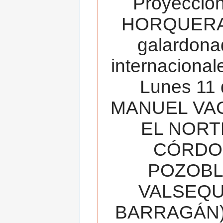
Proyecció
HORQUERA
galardona
internacionale
Lunes 11 
MANUEL VAC
EL NORT
CÓRDOB
POZOBL
VALSEQUIL
BARRAGÁN).T