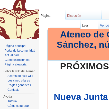
Página
Discusión
Leer
Ver có
Ateneo de 
Sánchez, n
Página principal
Portal de la comunidad
Actualidad
Cambios recientes
PRÓXIMOS
Página aleatoria
Sobre la wiki del Ateneo
Acerca de esta wiki
Los cinco pilares
Reglas genéricas
Contacto
Nueva Junta 
Ayuda
Tutorial
Cómo colaborar